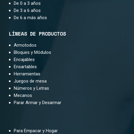
De 0 a 3 años
De 3 a 6 años
De 6 a más años
LÍNEAS DE PRODUCTOS
Armotodos
Bloques y Módulos
Encajables
Ensartables
Herramientas
Juegos de mesa
Números y Letras
Mecanos
Parar Armar y Desarmar
Para Empacar y Hogar